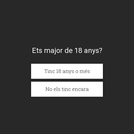
Cervesa Solidària
Packaging Sostenible
Vegana
Ets major de 18 anys?
Sense Gluten
Tinc 18 anys o més
Pes
2 kg
No els tinc encara
Dimensions
10 × 24 × 43 cm
Estils
Lager
,
Pilsner Txeca
Categories
Cervesa Sense Alcohol
,
Cervesa
Sense Gluten
,
Cerveses BREBEL