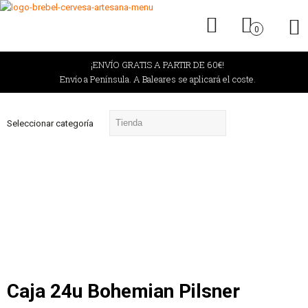
0
¡ENVÍO GRATIS A PARTIR DE 60€!
Envío a Península. A Baleares se aplicará el coste.
Seleccionar categoría
Caja 24u Bohemian Pilsner