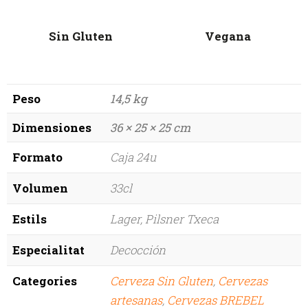
Sin Gluten
Vegana
Peso
14,5 kg
Dimensiones
36 × 25 × 25 cm
Formato
Caja 24u
Volumen
33cl
Estils
Lager
,
Pilsner Txeca
Especialitat
Decocción
Categories
Cerveza Sin Gluten
,
Cervezas
artesanas
,
Cervezas BREBEL