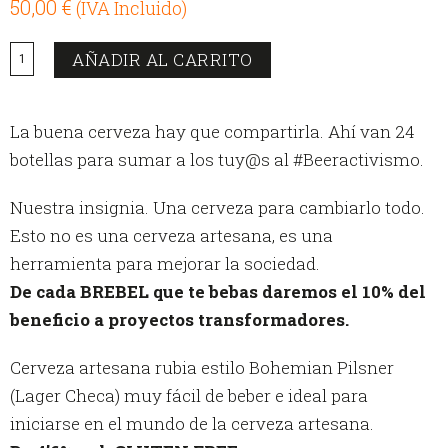
50,00
€
(IVA Incluido)
Caja
AÑADIR AL CARRITO
24u
Bohemian
Pilsner
La buena cerveza hay que compartirla. Ahí van 24
cantidad
botellas para sumar a los tuy@s al #Beeractivismo.
Nuestra insignia. Una cerveza para cambiarlo todo.
Esto no es una cerveza artesana, es una
herramienta para mejorar la sociedad.
De cada BREBEL que te bebas daremos el 10% del
beneficio a proyectos transformadores.
Cerveza artesana rubia estilo Bohemian Pilsner
(Lager Checa) muy fácil de beber e ideal para
iniciarse en el mundo de la cerveza artesana.