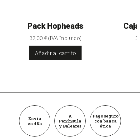
Pack Hopheads
Caja
32,00
€
(IVA Incluido)
3
Añadir al carrito
A
Pago seguro
Envío
Península
con banca
en 48h
y Baleares
ética