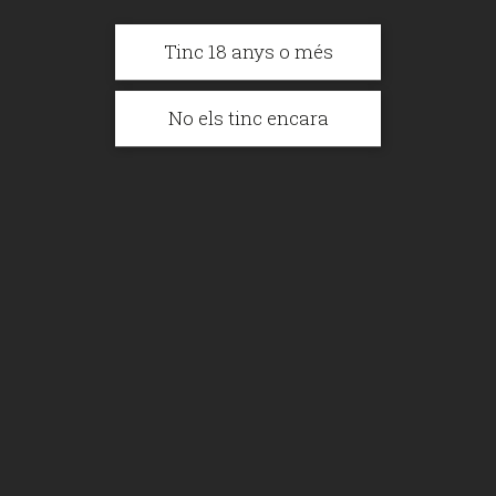
Suma't al #BeerActivisme i finança
Tinc 18 anys o més
projectes socials mentre gaudeixes d'una
bona birra.
No els tinc encara