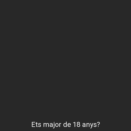
Contrasenya
*
Obligatori
Recorda'm
Entra
Heu perdut la vostra contrasenya?
No tens un compte? Registra't
ara
Ets major de 18 anys?