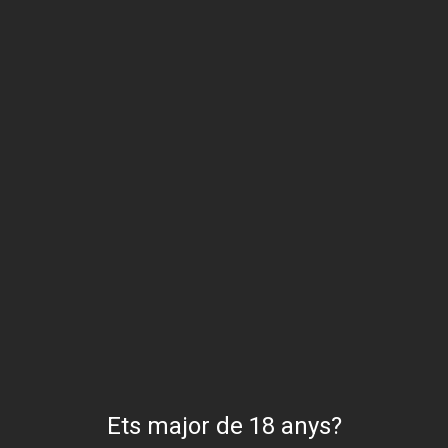
Contrasenya
*
Obligatori
Recorda'm
Entra
Heu perdut la vostra contrasenya?
No tens un compte? Registra't
ara
Ets major de 18 anys?