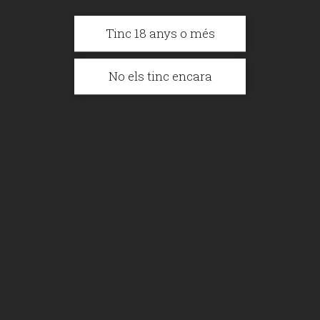
Suma't al #BeerActivisme i finança
Tinc 18 anys o més
projectes socials mentre gaudeixes d'una
bona birra.
No els tinc encara